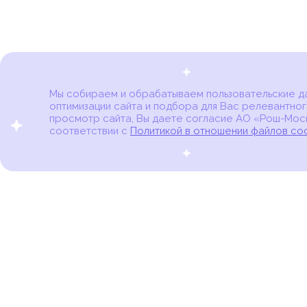
Мы собираем и обрабатываем пользовательские дан
оптимизации сайта и подбора для Вас релевантног
Карта онкоцентров
просмотр сайта, Вы даете согласие АО «Рош-Моск
соответствии с
Политикой в отношении файлов co
портал для онкопациентов, их близких и всех,
кто находится в группе риска развития рака