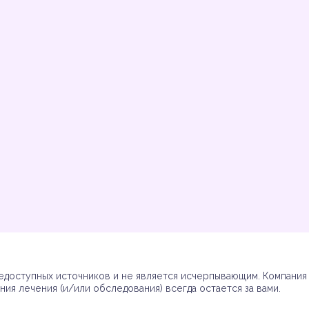
Инструкции
Инструкции
Инструкции
Инструкции
(7)
(3)
(17)
(7)
доступных источников и не является исчерпывающим. Компания R
ия лечения (и/или обследования) всегда остается за вами.