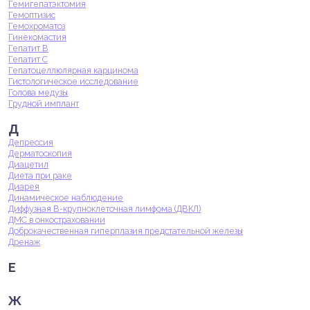
Гемигепатэктомия
Гемоптизис
Гемохроматоз
Гинекомастия
Гепатит В
Гепатит С
Гепатоцеллюлярная карцинома
Гистологическое исследование
Голова медузы
Грудной имплант
Д
Депрессия
Дерматоскопия
Диацетил
Диета при раке
Диарея
Динамическое наблюдение
Диффузная В-крупноклеточная лимфома (ДВКЛ)
ДМС в онкостраховании
Доброкачественная гиперплазия предстательной железы
Дренаж
Е
Ж