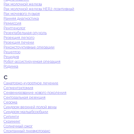
Рак молочной железы
Рак молочной железы HER2-позитивный
Рак мочевого пузыря
Ранняя диагностика
Ремиссия
Рентгенолог
Резектабельная опухоль
Резекция легкого
Резекция печени
Реконструктивные операции
Рецептор
Рецидив
Робот-ассистируемая операция
Родинка
С
Санаторно-курортное лечение
Сегментэктомия
Секвенирование нового поколения
Секторальная резекция
Серома
Синдром верхней полой вены
Синдром мальабсорбции
Сипинги
Скрининг
Солнечный ожог
Спонтанный пневмоторакс