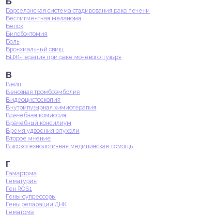
Б
Барселонская система стадирования рака печени
Беспигментная меланома
Белок
Билобэктомия
Боль
Бронхиальный свищ
БЦЖ-терапия при раке мочевого пузыря
В
Вейп
Венозная тромбоэмболия
Видеоцистоскопия
Внутрипузырная химиотерапия
Врачебная комиссия
Врачебный консилиум
Время удвоения опухоли
Второе мнение
Высокотехнологичная медицинская помощь
Г
Гамартома
Гематурия
Ген ROS1
Гены-супрессоры
Гены репарации ДНК
Гематома