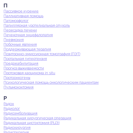
П
Пассивное курение
Паллиативная помощь
Патоморфолог
Папиллярная уротелиальная опухоль
Пересадка печени
Печеночная энцефалопатия
Пневмония
Побочные явления
Поддерживающая терапия
Позитронно-эмиссионная томография (ПЭТ)
Портальная гипертензия
Предреабилитация
Прогноз выживаемости
Протоковая карцинома in situ
Протоонкогены
Психологическая помощь онкологическим пациентам
Пульмонэктомия
Р
Радон
Радиолог
Радиоэмболизация
Радикальная хирургическая операция
Радикальная цистэктомия (РЦЭ)
Радиохирургия
Радиотерапия