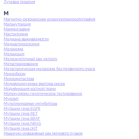
Лучевая терапия
М
Магнитно-резонансная холангиопанкреатография
Мальнутриция
Маммография
Мастэктомия
Медиана выживаемости
Медиастиноскопия
Меланома
Меланоцит
Мелкоклеточный рак легкого
Метастазирование
Метастатическая меланома без первичного очага
Микробиом
Микрометастазы
Модифицируемые факторы риска
Модификация костной ткани
Молекулярно-генетическое тестирование
Мукозит
Мультикиназные ингибиторы
Мутации гена EGFR
Мутации гена RET
Мутации гена BRAF
Мутации гена NRAS
Мутация гена cKIT
Мышечно-инвазивный рак мочевого пузыря