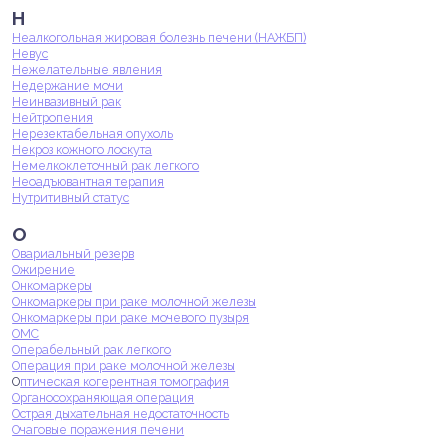
Н
Неалкогольная жировая болезнь печени (НАЖБП)
Невус
Нежелательные явления
Недержание мочи
Неинвазивный рак
Нейтропения
Нерезектабельная опухоль
Некроз кожного лоскута
Немелкоклеточный рак легкого
Неоадъювантная терапия
Нутритивный статус
О
Овариальный резерв
Ожирение
Онкомаркеры
Онкомаркеры при раке молочной железы
Онкомаркеры при раке мочевого пузыря
ОМС
Операбельный рак легкого
Операция при раке молочной железы
О
птическая когерентная томография
Органосохраняющая операция
Острая дыхательная недостаточность
Очаговые поражения печени