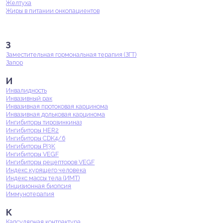
Желтуха
Жиры в питании онкопациентов
З
Заместительная гормональная терапия (ЗГТ)
Запор
И
Инвалидность
Инвазивный рак
Инвазивная протоковая карцинома
Инвазивная дольковая карцинома
Ингибиторы тирозинкиназ
Ингибиторы HER2
Ингибиторы CDK4/6
Ингибиторы PI3K
Ингибиторы VEGF
Ингибиторы рецепторов VEGF
Индекс курящего человека
Индекс массы тела (ИМТ)
Инцизионная биопсия
Иммунотерапия
К
Капсулярная контрактура