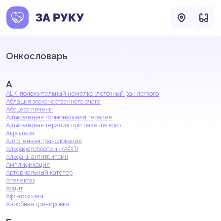
Онкословарь
А
ALK-положительный немелкоклеточный рак легкого
Аблация злокачественного очага
Абсцесс печени
Адъювантная гормональная терапия
Адъювантная терапия при раке легкого
Акролеин
Аллогенная транслокация
Альфафетопротеин (АФП)
Альфа-1-антитрипсин
Амплификация
Артериальный катетер
Ателектаз
Асцит
Афлатоксины
Аэробная тренировка