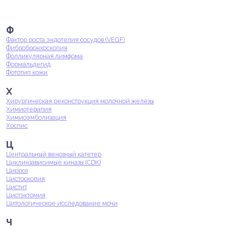
Ф
Фактор роста эндотелия сосудов (VEGF)
Фибробронхоскопия
Фолликулярная лимфома
Формальдегид
Фототип кожи
Х
Хирургическая реконструкция молочной железы
Химиотерапия
Химиоэмболизация
Хоспис
Ц
Центральный венозный катетер
Циклинзависимые киназы (CDK)
Цирроз
Цистоскопия
Цистит
Цистэктомия
Цитологическое исследование мочи
Ч