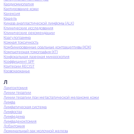
Кардиомиопатия
Картирование кожи
Кахексия
Кашель
Киназа анапластической лимфомы (ALK)
Клинические исследования
Клинические рекомендации
Коагулограмма
Кожная токсичность
Комбинированные оральные контрацептивы (КОК)
Компьютерная томография (КТ)
Конфокальная лазерная микроскопия
Коэффициент SPF
Критерии RECIST
Кровохарканье
Л
Лампэктомия
Линии терапии
Линии терапии при метастатической меланоме кожи
Лимфа
Лимфатическая система
Лимфостаз
Лимфедема
Лимфаденэктомия
Лобэктомия
Люминальный рак молочной железы