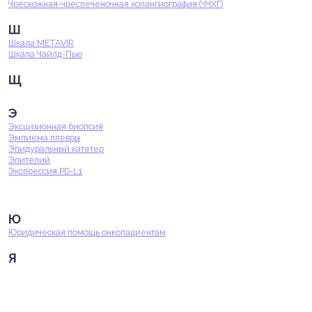
Чрескожная-чреспеченочная холангиография (ЧЧХГ)
Ш
Шкала METAVIR
Шкала Чайлд-Пью
Щ
Э
Эксцизионная биопсия
Эмпиема плевры
Эпидуральный катетер
Эпителий
Экспрессия PD-L1
Ю
Юридическая помощь онкопациентам
Я