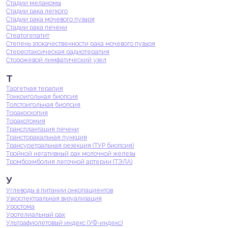
Стадии меланомы
Стадии рака легкого
Стадии рака мочевого пузыря
Стадии рака печени
Стеатогепатит
Степень злокачественности рака мочевого пузыря
Стереотаксическая радиотерапия
Сторожевой лимфатический узел
Т
Таргетная терапия
Тонкоигольная биопсия
Толстоигольная биопсия
Торакоскопия
Торакотомия
Трансплантация печени
Трансторакальная пункция
Трансуретральная резекция (ТУР биопсия)
Тройной негативный рак молочной железы
Тромбоэмболия легочной артерии (ТЭЛА)
У
Углеводы в питании онкопациентов
Узкоспектральная визуализация
Уростома
Уротелиальный рак
Ультрафиолетовый индекс (УФ-индекс)