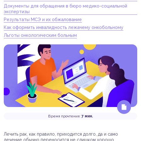
Документы для обращения в бюро медико-социальной
экспертизы
Результаты МСЭ и их обжалование
Как оформить инвалидность лежачему онкобольному
Льготы онкологическим больным
Время прочтения:
7 мин.
Лечить рак, как правило, приходится долго, да и само
лечение обычно переносится не слишком хорошо.