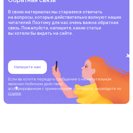
Обратная связь
В своих материалах мы стараемся отвечать
на вопросы, которые действительно волнуют наших
читателей. Поэтому для нас очень важна обратная
связь. Пожалуйста, напишите, какие статьи
вы хотели бы видеть на сайте.
Напишите нам
Если вы хотите передать сообщение о нежелательном
явлении (побочном действии),
ассоциированном с применением препарата, перейдите по
ссылке
.