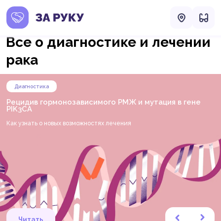
Все о диагностике и лечении
рака
Неудобные вопросы
Диагностика
Диагностика
Рубрика «Неудобные вопросы»
История на стекле: как хранится важная информация
Рецидив гормонозависимого РМЖ и мутация в гене
о заболевании
PIK3CA
На некоторые темы неловко говорить даже с врачом. Рассказываем
Что происходит с материалом после биопсии, зачем лечащему
Как узнать о новых возможностях лечения
открыто и честно о том, что важно узнать, но страшно обсудить.
врачу патоморфологическое заключение и почему стеклопрепараты
и парафиновые блоки нужно сохранять.
Читать