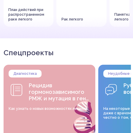
План действий при
распространенном
Памятка о
раке легкого
Рак легкого
легкого
Спецпроекты
Диагностика
Неудобные 
Рецидив
Ру
гормонозависимого
во
РМЖ и мутация в гене
PIK3CA
Как узнать о новых возможностях лечения
На некоторые 
даже с врачом.
честно о том, ч
страшно обсуд