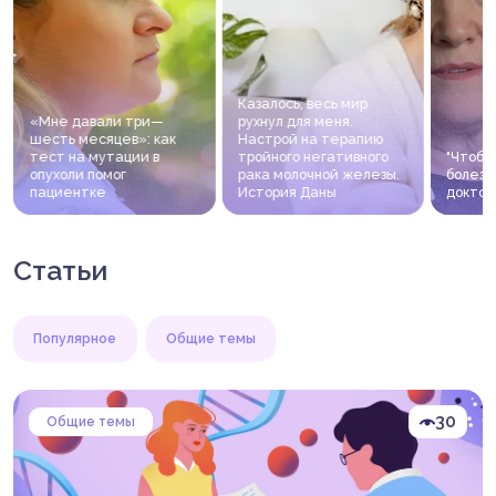
Казалось, весь мир
«Мне давали три—
рухнул для меня.
шесть месяцев»: как
Настрой на терапию
тест на мутации в
тройного негативного
"Чтобы
опухоли помог
рака молочной железы.
болезн
пациентке
История Даны
доктор
Статьи
Популярное
Общие темы
30
Общие темы