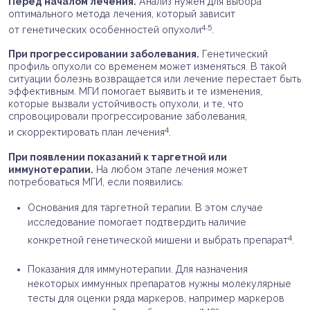
Перед началом лечения.
Анализ нужен для выбора
оптимального метода лечения, который зависит
4,5
от генетических особенностей опухоли
.
При прогрессировании заболевания.
Генетический
профиль опухоли со временем может изменяться. В такой
ситуации болезнь возвращается или лечение перестает быть
эффективным. МГИ помогает выявить и те изменения,
которые вызвали устойчивость опухоли, и те, что
спровоцировали прогрессирование заболевания,
4
и скорректировать план лечения
.
При появлении показаний к таргетной или
иммунотерапии.
На любом этапе лечения может
потребоваться МГИ, если появились:
Основания для таргетной терапии. В этом случае
исследование помогает подтвердить наличие
4
конкретной генетической мишени и выбрать препарат
.
Показания для иммунотерапии. Для назначения
некоторых иммунных препаратов нужны молекулярные
тесты для оценки ряда маркеров, например маркеров