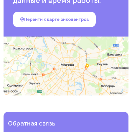
данные и время работы.
10.1056/NEJMra1303917 // N Engl J Med. — 2014. —
Aug 21. — № 371(8). — Р. 757–765. — PMID: 25140961.
Министерство здравоохранения Российской
Перейти к карте онкоцентров
Федерации. Постановление Правительства РФ от
29.12.2022 № 2497 «О Программе государственных
гарантий бесплатного оказания гражданам
медицинской помощи на 2023 год и на плановый
период 2024 и 2025 годов». — Официальный
интернет-портал правовой информации. — Опубл.
31.12.2022. — URL:
http://publication.pravo.gov.ru
(дата обращения: 27.10.2025).
Министерство здравоохранения Российской
Федерации. Приказ от 02.09.2025 № 519н «Об
утверждении учетной формы „Направление для
оказания медицинской помощи“ и порядка ее
ведения». — Официальный интернет-портал
правовой информации. — Опубл. 17.10.2025. — URL:
http://pravo.gov.ru
(дата обращения: 27.10.2025).
Иванцов, А. О. Диссекция образцов перед
молекулярно-генетическим тестированием:
учебное пособие / А. О. Иванцов, А. П. Соколенко,
А. Д. Шестакова и соавт. — Санкт-Петербург :
ФГБУ «НМИЦ онкологии им. Н. Н. Петрова»
Обратная связь
Минздрава России; ФГБОУ ВО СПбГПМУ Минздрава