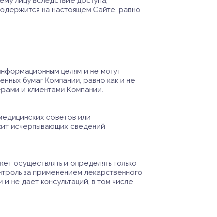
му лицу вследствие доступа,
содержится на настоящем Сайте, равно
информационным целям и не могут
енных бумаг Компании, равно как и не
ерами и клиентами Компании.
медицинских советов или
жит исчерпывающих сведений
жет осуществлять и определять только
нтроль за применением лекарственного
и не дает консультаций, в том числе