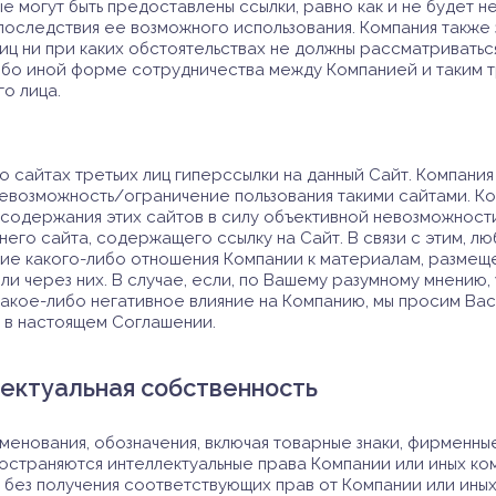
ые могут быть предоставлены ссылки, равно как и не будет н
оследствия ее возможного использования. Компания также 
лиц ни при каких обстоятельствах не должны рассматривать
ибо иной форме сотрудничества между Компанией и таким т
о лица.
о сайтах третьих лиц гиперссылки на данный Сайт. Компани
невозможность/ограничение пользования такими сайтами. К
 содержания этих сайтов в силу объективной невозможност
го сайта, содержащего ссылку на Сайт. В связи с этим, лю
ние какого-либо отношения Компании к материалам, размеще
или через них. В случае, если, по Вашему разумному мнению
какое-либо негативное влияние на Компанию, мы просим Ва
м в настоящем Соглашении.
лектуальная собственность
менования, обозначения, включая товарные знаки, фирменны
остраняются интеллектуальные права Компании или иных ком
без получения соответствующих прав от Компании или иных 