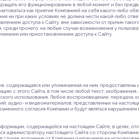
кращать его функционирование в любой момент и без пред
рактоваться как приятие Компанией на себя какого-либо об
ия ни при каких условиях не должна нести какой-либо отве
влением доступа к Сайту, вне зависимости от причин таког
 среди прочего, на любые случаи возникновения у пользова
ничением или приостановлением доступа к Сайту.
ия, содержащаяся или упоминаемая на нем, предоставлены
цию с этого Сайта, в том числе любой текст, изображения,
еского использования. Любое воспроизведение, передача, 
й, аудио- и видеоматериалов, представленных на настоящем
исьменного согласия Компании и будут являться нарушением
нформации, содержащейся на настоящем Сайте, в целях, от
ься администратору настоящего Сайта со стороны Компании
 в случае получения от Компании разрешения на использова