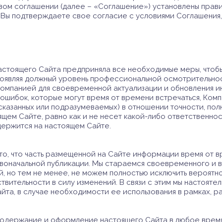
вом соглашении (далее – «Соглашение») установлены прави
 Вы подтверждаете свое согласие с условиями Соглашения
астоящего Сайта предприняла все необходимые меры, чтоб
оявляя должный уровень профессиональной осмотрительност
омпанией для своевременной актуализации и обновления ин
ошибок, которые могут время от времени встречаться, Компа
сказанных или подразумеваемых) в отношении точности, пол
щем Сайте, равно как и не несет какой-либо ответственнос
одержится на настоящем Сайте.
о, что часть размещенной на Сайте информации время от в
воначальной публикации. Мы стараемся своевременного и в
, но тем не менее, не можем полностью исключить вероятн
вительности в силу изменений. В связи с этим мы настоят
йта, в случае необходимости ее использования в рамках, 
содержание и оформление настоящего Сайта в любое время 