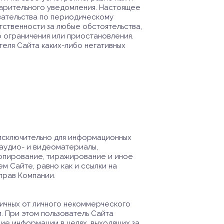
варительного уведомления. Настоящее
язательства по периодическому
тственности за любые обстоятельства,
о ограничения или приостановления.
теля Сайта каких-либо негативных
 исключительно для информационных
 аудио- и видеоматериалы,
копирование, тиражирование и иное
 Сайте, равно как и ссылки на
 прав Компании.
личных от личного некоммерческого
. При этом пользователь Сайта
ние информации в целях, выходящих за