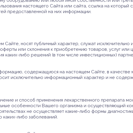
му оборудованию или любой иной собственности или третье
льзования настоящего Сайта или сайта, ссылка на который 
тей предоставленной на них информации.
м Сайте, носят публичный характер, служат исключительно 
оферты или склонения к приобретению товаров, услуг или ц
ия каких-либо решений (в том числе инвестиционных) партн
нформацию, содержащуюся на настоящем Сайте, в качестве 
осит исключительно информационный характер и не содер
значение и способ применения лекарственного препарата мо
льные особенности Вашего организма и осуществляющий ко
оятельствах не осуществляет какие-либо формы диагностики 
ю каких-либо заболеваний.