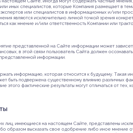
настоящем Сайте, иногда могут содержать частные мнения,
в или иных специалистов, которые Компания размещает в тем
экспертов или специалистов в информационных и/или просв
ения являются исключительно личной точкой зрения конкрет
ться как мнение и/или ответственность Компании или тракт
риятие представленной на Сайте информации может зависеть
нсовых, в этой связи пользователь Сайта должен осознавать 
 представленной информации.
ржать информацию, которая относится к будущему. Такая и
ет быть подвержена существенному влиянию различных факт
ие этого фактические результаты могут отличаться от тех, 
йты
их лиц, имеющиеся на настоящем Сайте, представлены исклю
ибо образом высказать свое одобрение либо иное мнение о