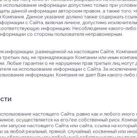
 использование информации допустимо только при условии 
щиты данной информации авторским правом, а также того, 
Компания. Данное указание должно также содержать ссылку
формации с Сайта, включая личное, допустимо исключительн
в соответствующую информацию. Несоблюдение какого-либо 
информации со стороны пользователя неправомерным.
я информации, размещенной на настоящем Сайте, Компания 
 третьих лиц, не принадлежащих Компании или иным компани
. Любые гарантии о не нарушении прав третьих лиц могут 
ателя на использование информации с Сайта. За исключени
ользование информации, Компания не дает Вам какого-либо 
ости
использование настоящего Сайта, равно как и любого иного
имое, осуществляется на его/ее собственный риск. Компани
или запуске настоящего Сайта или сайта, ссылка на которы
и за любой реальный, прямой, случайный, косвенный или ино