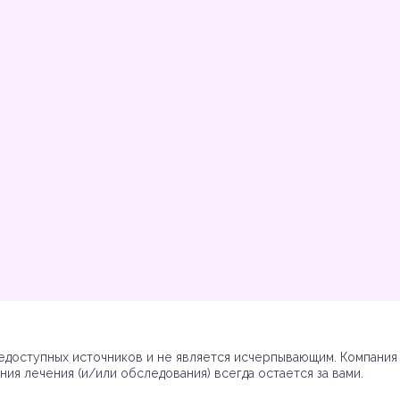
Инструкции
Инструкции
Инструкции
Инструкции
(7)
(3)
(17)
(7)
доступных источников и не является исчерпывающим. Компания R
ия лечения (и/или обследования) всегда остается за вами.