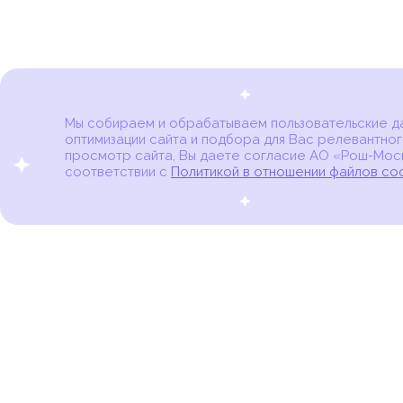
Мы собираем и обрабатываем пользовательские дан
оптимизации сайта и подбора для Вас релевантног
Карта онкоцентров
просмотр сайта, Вы даете согласие АО «Рош-Моск
соответствии с
Политикой в отношении файлов co
портал для онкопациентов, их близких и всех,
кто находится в группе риска развития рака