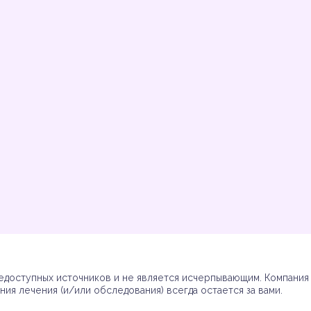
Инструкции
Инструкции
Инструкции
Инструкции
(7)
(3)
(17)
(7)
доступных источников и не является исчерпывающим. Компания R
ия лечения (и/или обследования) всегда остается за вами.