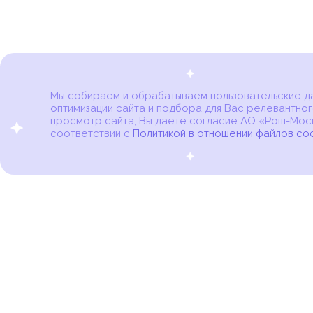
Мы собираем и обрабатываем пользовательские дан
оптимизации сайта и подбора для Вас релевантног
Карта онкоцентров
просмотр сайта, Вы даете согласие АО «Рош-Моск
соответствии с
Политикой в отношении файлов co
портал для онкопациентов, их близких и всех,
кто находится в группе риска развития рака