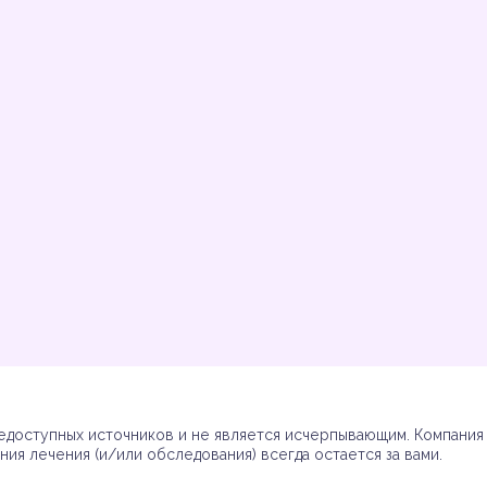
Инструкции
Инструкции
Инструкции
Инструкции
(7)
(3)
(17)
(7)
доступных источников и не является исчерпывающим. Компания R
ия лечения (и/или обследования) всегда остается за вами.