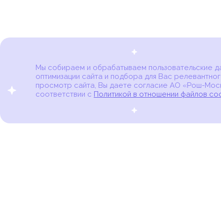
Мы собираем и обрабатываем пользовательские дан
оптимизации сайта и подбора для Вас релевантног
Карта онкоцентров
просмотр сайта, Вы даете согласие АО «Рош-Моск
соответствии с
Политикой в отношении файлов co
портал для онкопациентов, их близких и всех,
кто находится в группе риска развития рака