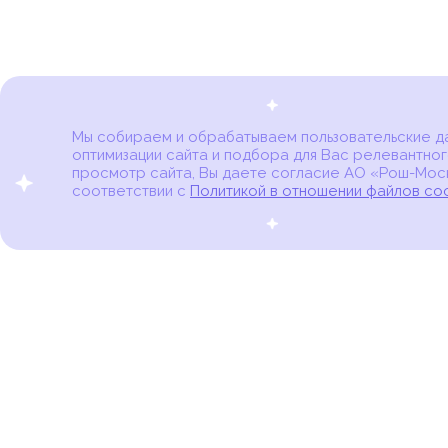
Мы собираем и обрабатываем пользовательские дан
оптимизации сайта и подбора для Вас релевантног
Карта онкоцентров
просмотр сайта, Вы даете согласие АО «Рош-Моск
соответствии с
Политикой в отношении файлов co
портал для онкопациентов, их близких и всех,
кто находится в группе риска развития рака