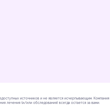
Инструкции
Инструкции
Инструкции
Инструкции
(7)
(3)
(17)
(7)
доступных источников и не является исчерпывающим. Компания R
ия лечения (и/или обследования) всегда остается за вами.