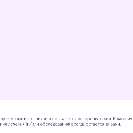
Инструкции
Инструкции
Инструкции
Инструкции
(7)
(3)
(17)
(7)
доступных источников и не является исчерпывающим. Компания R
ия лечения (и/или обследования) всегда остается за вами.