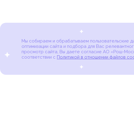
Мы собираем и обрабатываем пользовательские дан
оптимизации сайта и подбора для Вас релевантног
Карта онкоцентров
просмотр сайта, Вы даете согласие АО «Рош-Моск
соответствии с
Политикой в отношении файлов co
портал для онкопациентов, их близких и всех,
кто находится в группе риска развития рака