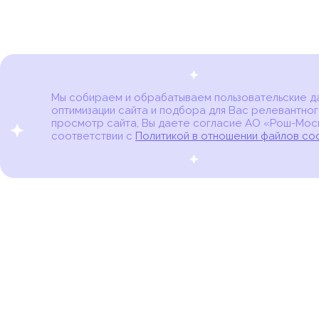
Мы собираем и обрабатываем пользовательские дан
оптимизации сайта и подбора для Вас релевантног
Карта онкоцентров
просмотр сайта, Вы даете согласие АО «Рош-Моск
соответствии с
Политикой в отношении файлов co
портал для онкопациентов, их близких и всех,
кто находится в группе риска развития рака