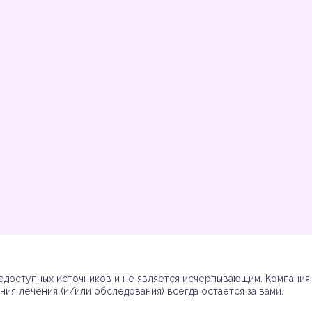
Инструкции
Инструкции
Инструкции
Инструкции
(7)
(3)
(17)
(7)
доступных источников и не является исчерпывающим. Компания R
ия лечения (и/или обследования) всегда остается за вами.