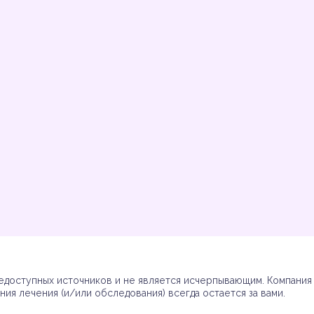
Инструкции
Инструкции
Инструкции
Инструкции
(7)
(3)
(17)
(7)
доступных источников и не является исчерпывающим. Компания R
ия лечения (и/или обследования) всегда остается за вами.