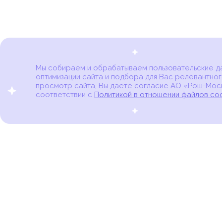
Мы собираем и обрабатываем пользовательские дан
оптимизации сайта и подбора для Вас релевантног
Карта онкоцентров
просмотр сайта, Вы даете согласие АО «Рош-Моск
соответствии с
Политикой в отношении файлов co
портал для онкопациентов, их близких и всех,
кто находится в группе риска развития рака