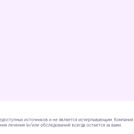
Инструкции
Инструкции
Инструкции
Инструкции
(7)
(3)
(17)
(7)
доступных источников и не является исчерпывающим. Компания R
ия лечения (и/или обследования) всегда остается за вами.