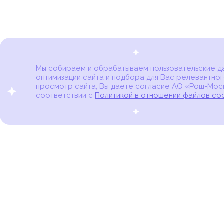
Мы собираем и обрабатываем пользовательские дан
оптимизации сайта и подбора для Вас релевантног
Карта онкоцентров
просмотр сайта, Вы даете согласие АО «Рош-Моск
соответствии с
Политикой в отношении файлов co
портал для онкопациентов, их близких и всех,
кто находится в группе риска развития рака