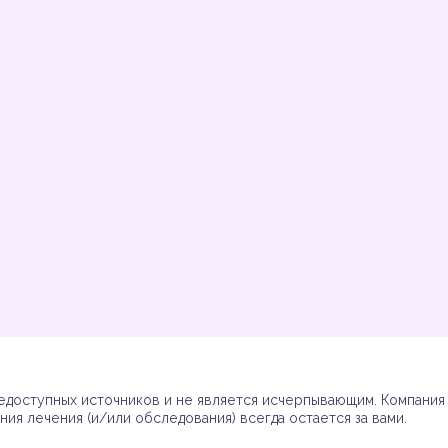
Инструкции
Инструкции
Инструкции
Инструкции
(7)
(3)
(17)
(7)
доступных источников и не является исчерпывающим. Компания R
ия лечения (и/или обследования) всегда остается за вами.