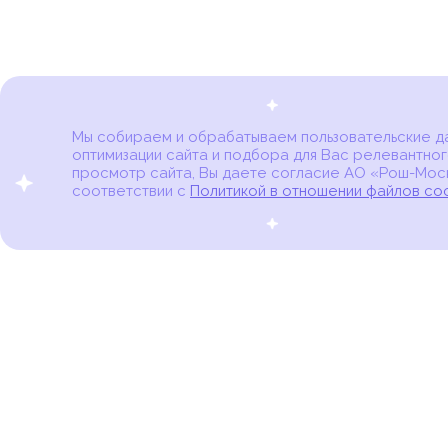
Мы собираем и обрабатываем пользовательские дан
оптимизации сайта и подбора для Вас релевантног
Карта онкоцентров
просмотр сайта, Вы даете согласие АО «Рош-Моск
соответствии с
Политикой в отношении файлов co
портал для онкопациентов, их близких и всех,
кто находится в группе риска развития рака