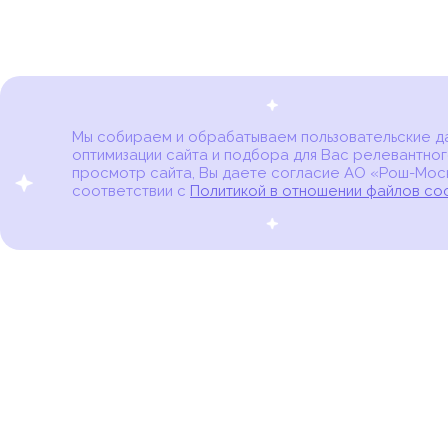
Мы собираем и обрабатываем пользовательские дан
оптимизации сайта и подбора для Вас релевантног
Карта онкоцентров
просмотр сайта, Вы даете согласие АО «Рош-Моск
соответствии с
Политикой в отношении файлов co
портал для онкопациентов, их близких и всех,
кто находится в группе риска развития рака