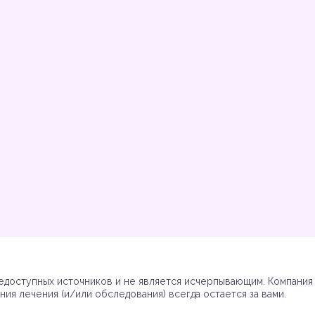
Инструкции
Инструкции
Инструкции
Инструкции
(7)
(3)
(17)
(7)
доступных источников и не является исчерпывающим. Компания R
ия лечения (и/или обследования) всегда остается за вами.