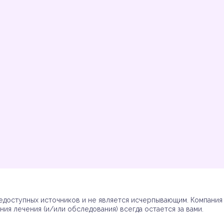
Инструкции
Инструкции
Инструкции
Инструкции
(7)
(3)
(17)
(7)
доступных источников и не является исчерпывающим. Компания R
ия лечения (и/или обследования) всегда остается за вами.