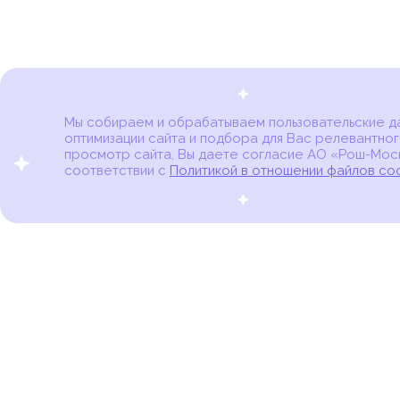
Мы собираем и обрабатываем пользовательские дан
оптимизации сайта и подбора для Вас релевантног
Карта онкоцентров
просмотр сайта, Вы даете согласие АО «Рош-Моск
соответствии с
Политикой в отношении файлов co
портал для онкопациентов, их близких и всех,
кто находится в группе риска развития рака