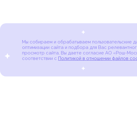
Мы собираем и обрабатываем пользовательские дан
оптимизации сайта и подбора для Вас релевантног
Карта онкоцентров
просмотр сайта, Вы даете согласие АО «Рош-Моск
соответствии с
Политикой в отношении файлов co
портал для онкопациентов, их близких и всех,
кто находится в группе риска развития рака