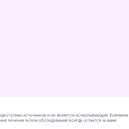
Инструкции
Инструкции
Инструкции
Инструкции
(7)
(3)
(17)
(7)
доступных источников и не является исчерпывающим. Компания R
ия лечения (и/или обследования) всегда остается за вами.