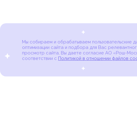
Мы собираем и обрабатываем пользовательские дан
оптимизации сайта и подбора для Вас релевантног
Карта онкоцентров
просмотр сайта, Вы даете согласие АО «Рош-Моск
соответствии с
Политикой в отношении файлов co
портал для онкопациентов, их близких и всех,
кто находится в группе риска развития рака