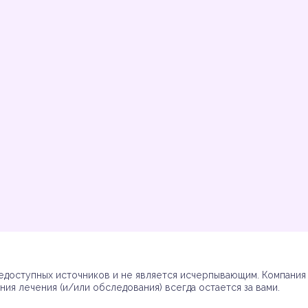
Инструкции
Инструкции
Инструкции
Инструкции
(7)
(3)
(17)
(7)
доступных источников и не является исчерпывающим. Компания R
ия лечения (и/или обследования) всегда остается за вами.