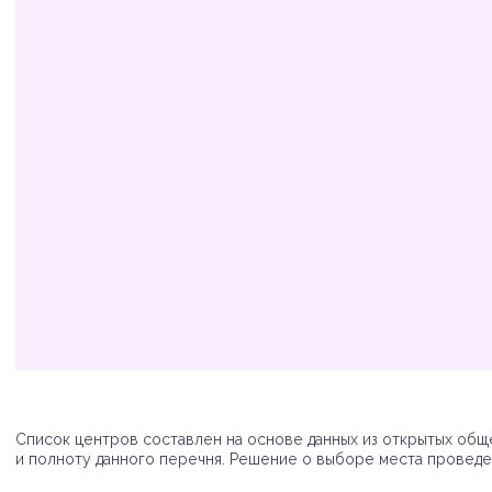
Организация
Адрес
Телефон
Список центров составлен на основе данных из открытых обще
и полноту данного перечня. Решение о выборе места проведен