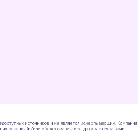
Инструкции
Инструкции
Инструкции
Инструкции
(7)
(3)
(17)
(7)
доступных источников и не является исчерпывающим. Компания R
ия лечения (и/или обследования) всегда остается за вами.