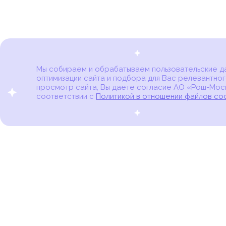
Мы собираем и обрабатываем пользовательские дан
оптимизации сайта и подбора для Вас релевантног
Карта онкоцентров
просмотр сайта, Вы даете согласие АО «Рош-Моск
соответствии с
Политикой в отношении файлов co
портал для онкопациентов, их близких и всех,
кто находится в группе риска развития рака