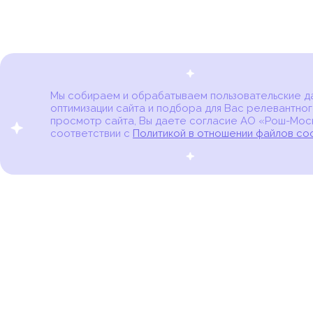
Мы собираем и обрабатываем пользовательские дан
оптимизации сайта и подбора для Вас релевантног
Карта онкоцентров
просмотр сайта, Вы даете согласие АО «Рош-Моск
соответствии с
Политикой в отношении файлов co
портал для онкопациентов, их близких и всех,
кто находится в группе риска развития рака