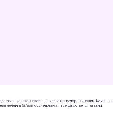
Инструкции
Инструкции
Инструкции
Инструкции
(7)
(3)
(17)
(7)
доступных источников и не является исчерпывающим. Компания R
ия лечения (и/или обследования) всегда остается за вами.