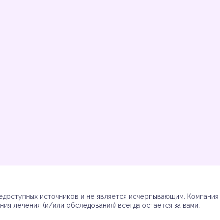
Инструкции
Инструкции
Инструкции
Инструкции
(7)
(3)
(17)
(7)
доступных источников и не является исчерпывающим. Компания R
ия лечения (и/или обследования) всегда остается за вами.