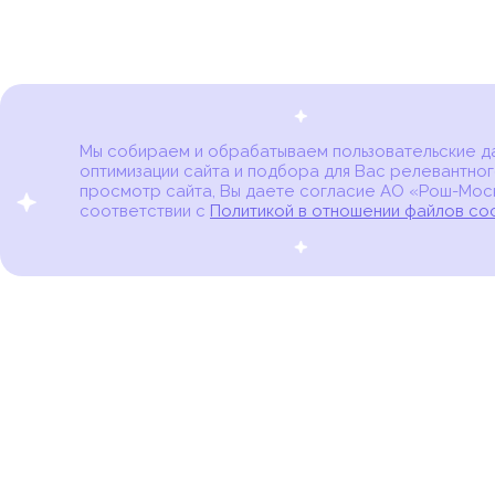
Мы собираем и обрабатываем пользовательские дан
оптимизации сайта и подбора для Вас релевантног
Карта онкоцентров
просмотр сайта, Вы даете согласие АО «Рош-Моск
соответствии с
Политикой в отношении файлов co
портал для онкопациентов, их близких и всех,
кто находится в группе риска развития рака