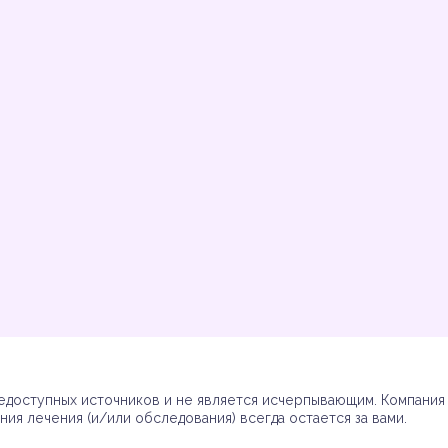
Инструкции
Инструкции
Инструкции
Инструкции
(7)
(3)
(17)
(7)
доступных источников и не является исчерпывающим. Компания R
ия лечения (и/или обследования) всегда остается за вами.