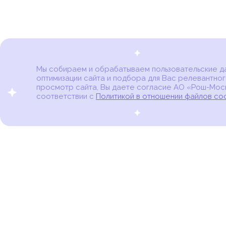
Мы собираем и обрабатываем пользовательские дан
оптимизации сайта и подбора для Вас релевантног
Карта онкоцентров
просмотр сайта, Вы даете согласие АО «Рош-Моск
соответствии с
Политикой в отношении файлов co
портал для онкопациентов, их близких и всех,
кто находится в группе риска развития рака