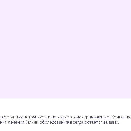
Инструкции
Инструкции
Инструкции
Инструкции
(7)
(3)
(17)
(7)
доступных источников и не является исчерпывающим. Компания R
ия лечения (и/или обследования) всегда остается за вами.