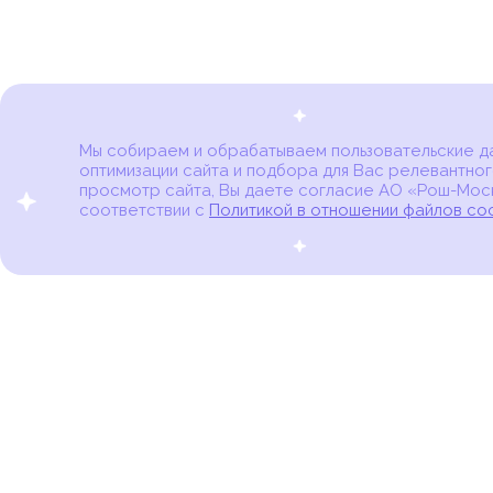
Мы собираем и обрабатываем пользовательские дан
оптимизации сайта и подбора для Вас релевантног
Карта онкоцентров
просмотр сайта, Вы даете согласие АО «Рош-Моск
соответствии с
Политикой в отношении файлов co
портал для онкопациентов, их близких и всех,
кто находится в группе риска развития рака