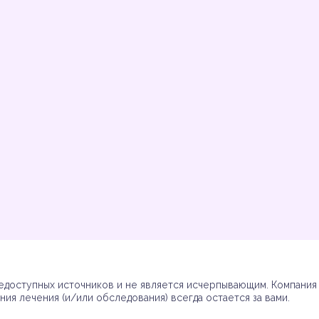
Инструкции
Инструкции
Инструкции
Инструкции
(7)
(3)
(17)
(7)
доступных источников и не является исчерпывающим. Компания R
ия лечения (и/или обследования) всегда остается за вами.