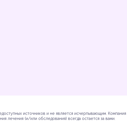
Инструкции
Инструкции
Инструкции
Инструкции
(7)
(3)
(17)
(7)
доступных источников и не является исчерпывающим. Компания R
ия лечения (и/или обследования) всегда остается за вами.