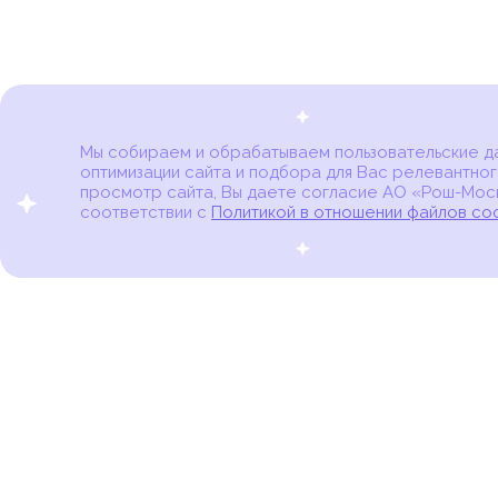
Мы собираем и обрабатываем пользовательские дан
оптимизации сайта и подбора для Вас релевантног
Карта онкоцентров
просмотр сайта, Вы даете согласие АО «Рош-Моск
соответствии с
Политикой в отношении файлов co
портал для онкопациентов, их близких и всех,
кто находится в группе риска развития рака