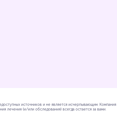
Инструкции
Инструкции
Инструкции
Инструкции
(7)
(3)
(17)
(7)
доступных источников и не является исчерпывающим. Компания R
ия лечения (и/или обследования) всегда остается за вами.