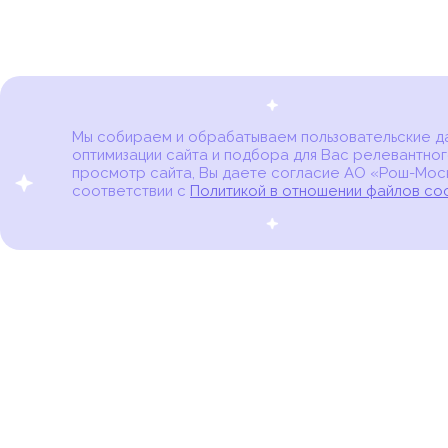
Мы собираем и обрабатываем пользовательские дан
оптимизации сайта и подбора для Вас релевантног
Карта онкоцентров
просмотр сайта, Вы даете согласие АО «Рош-Моск
соответствии с
Политикой в отношении файлов co
портал для онкопациентов, их близких и всех,
кто находится в группе риска развития рака