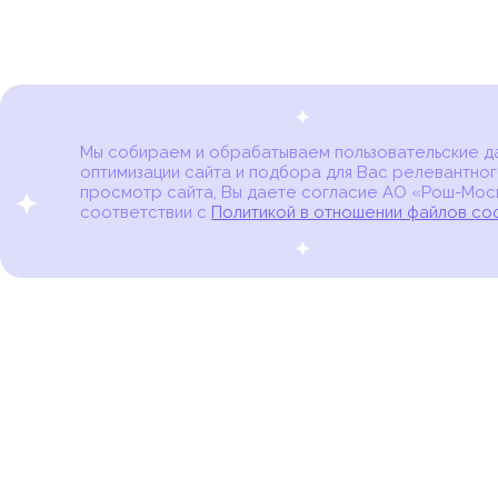
Мы собираем и обрабатываем пользовательские дан
оптимизации сайта и подбора для Вас релевантног
Карта онкоцентров
просмотр сайта, Вы даете согласие АО «Рош-Моск
соответствии с
Политикой в отношении файлов co
портал для онкопациентов, их близких и всех,
кто находится в группе риска развития рака