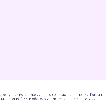
Инструкции
Инструкции
Инструкции
Инструкции
(7)
(3)
(17)
(7)
доступных источников и не является исчерпывающим. Компания R
ия лечения (и/или обследования) всегда остается за вами.