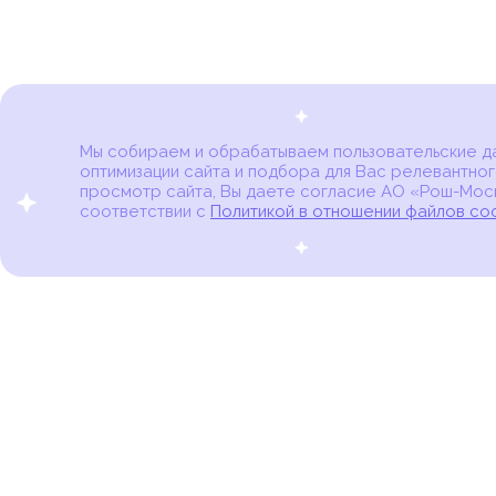
Мы собираем и обрабатываем пользовательские дан
оптимизации сайта и подбора для Вас релевантног
Карта онкоцентров
просмотр сайта, Вы даете согласие АО «Рош-Моск
соответствии с
Политикой в отношении файлов co
портал для онкопациентов, их близких и всех,
кто находится в группе риска развития рака