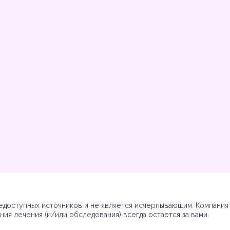
Инструкции
Инструкции
Инструкции
Инструкции
(7)
(3)
(17)
(7)
доступных источников и не является исчерпывающим. Компания R
ия лечения (и/или обследования) всегда остается за вами.