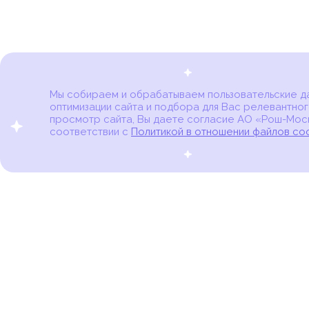
Мы собираем и обрабатываем пользовательские дан
оптимизации сайта и подбора для Вас релевантног
Карта онкоцентров
просмотр сайта, Вы даете согласие АО «Рош-Моск
соответствии с
Политикой в отношении файлов co
портал для онкопациентов, их близких и всех,
кто находится в группе риска развития рака