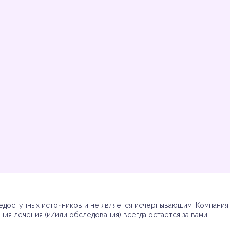
Инструкции
Инструкции
Инструкции
Инструкции
(7)
(3)
(17)
(7)
доступных источников и не является исчерпывающим. Компания R
ия лечения (и/или обследования) всегда остается за вами.