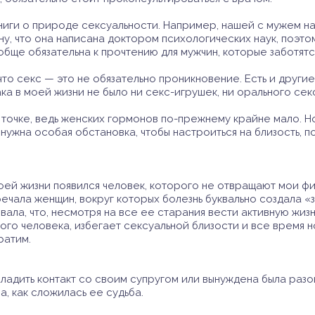
книги о природе сексуальности. Например, нашей с мужем н
у, что она написана доктором психологических наук, поэто
вообще обязательна к прочтению для мужчин, которые заботят
, что секс — это не обязательно проникновение. Есть и дру
ка в моей жизни не было ни секс-игрушек, ни орального сек
очке, ведь женских гормонов по-прежнему крайне мало. Но 
нужна особая обстановка, чтобы настроиться на близость, 
оей жизни появился человек, которого не отвращают мои ф
речала женщин, вокруг которых болезнь буквально создала «
ала, что, несмотря на все ее старания вести активную жизн
го человека, избегает сексуальной близости и все время н
ратим.
ладить контакт со своим супругом или вынуждена была разо
ала, как сложилась ее судьба.