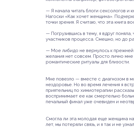
— Я начала читать блоги сексологов и 
Нагоски «Как хочет женщина». Подчеркн
точки зрения. Я считаю, что эта книга 
— Погрузившись в тему, я вдруг поняла
участников процесса. Смешно, но до ра
— Мое либидо не вернулось к прежней т
желания нет совсем. Просто лично мне 
романтические ритуалы для близости.
Мне повезло — вместе с диагнозом в м
нездоровье. Но во время лечения я вст
приятельниц по химиотерапии рассказыв
воспринимает ее как смертельно больно
печальный финал уже очевиден и неотв
Смогла ли эта молодая еще женщина на
лет, мы потеряли связь, и я так и не узн