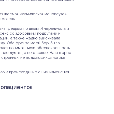
называемая «химическая менопауза»:
трогены.
нь трещала по швам. Я нервничала и
секс со здоровыми подругами и
ации, а также жадно выискивала
ду. Оба фронта моей борьбы за
вался понимать мою обеспокоенность
адо думать, а не о сексе. На интернет-
 странных, не поддающихся логике
ело и происходящие с ним изменения.
нкопациенток