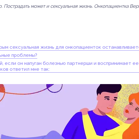
Инструкции
Инструкции
Инструкции
Инструкции
(7)
(3)
(17)
(7)
. Пострадать может и сексуальная жизнь. Онкопациентка Ве
орым сексуальная жизнь для онкопациенток останавливает
льные проблемы?
й, если он напуган болезнью партнерши и воспринимает е
ков ответил мне так: