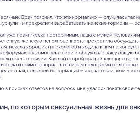
есячные. Врач пояснил, что это нормально — случилась так 
«уснули» и прекратили вырабатывать женские гормоны — эс
ал уже практически нестерпимым, наша с мужем половая жиз
ретенную женскую неполноценность, прекратила обсуждать 
ам: искала хороших гинекологов и ходила к ним на консульт
кофорумах, знакомилась с ними и обсуждала нашу общую бе
вали препятствиями. Каждый второй врач-гинеколог отказы
 иногда и прямо говорил, что в моем положении о здоровье н
деликатная, полезной информации мало, зато слишком много
.
о в поисках ответов на вопросы мне удалось понять свое т
ин, по которым сексуальная жизнь для о