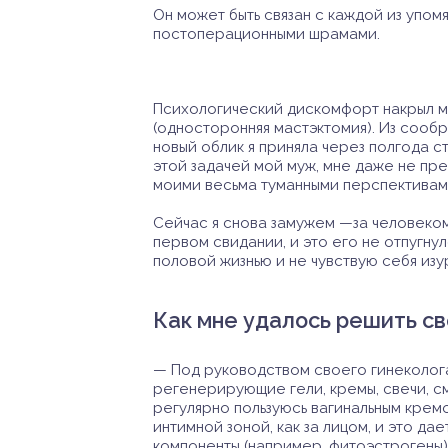
Он может быть связан с каждой из упом
постоперационными шрамами.
Психологический дискомфорт накрыл м
(односторонняя мастэктомия). Из сообр
новый облик я приняла через полгода с
этой задачей мой муж, мне даже не пр
моими весьма туманными перспективами
Сейчас я снова замужем —за человеком
первом свидании, и это его не отпугну
половой жизнью и не чувствую себя из
Как мне удалось решить с
— Под руководством своего гинеколога
регенерирующие гели, кремы, свечи, см
регулярно пользуюсь вагинальным кремо
интимной зоной, как за лицом, и это д
компоненты (например, фитоэстрогены),