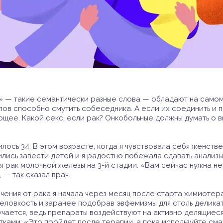
кс» — такие семантически разные слова — обладают на само
лов способно смутить собеседника. А если их соединить и п
щее. Какой секс, если рак? Онкобольные должны думать о в
илось 34. В этом возрасте, когда я чувствовала себя женстве
ились завести детей и я радостно побежала сдавать анализ
я рак молочной железы на 3-й стадии. «Вам сейчас нужна не
 — так сказал врач.
чения от рака я начала через месяц после старта химиотер
еловкость и заранее подобрав эвфемизмы для столь деликат
лучается, ведь препараты воздействуют на активно делящиеся
етками: «Это пройдет после терапии, а пока используйте см