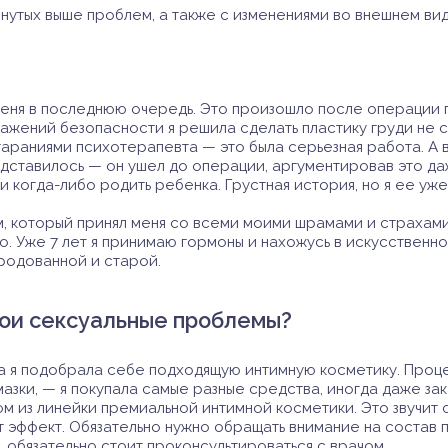
янутых выше проблем, а также с изменениями во внешнем ви
еня в последнюю очередь. Это произошло после операции 
ажений безопасности я решила сделать пластику груди не ср
тараниями психотерапевта — это была серьезная работа. А в
едставилось — он ушел до операции, аргументировав это да
 когда-либо родить ребенка. Грустная история, но я ее уж
, который принял меня со всеми моими шрамами и страхами.
ло. Уже 7 лет я принимаю гормоны и нахожусь в искусственно
уродованной и старой.
вои сексуальные проблемы?
 я подобрала себе подходящую интимную косметику. Процес
азки, — я покупала самые разные средства, иногда даже зак
м из линейки премиальной интимной косметики. Это звучит с
ает эффект. Обязательно нужно обращать внимание на состав 
 обязательно стоит проконсультироваться с врачом.