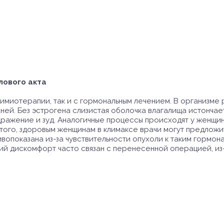
лового акта
химиотерапии, так и с гормональным лечением. В организме 
ней. Без эстрогена слизистая оболочка влагалища истончае
здражение и зуд. Аналогичные процессы происходят у женщи
 того, здоровым женщинам в климаксе врачи могут предлож
вопоказана из-за чувствительности опухоли к таким гормон
кий дискомфорт часто связан с перенесенной операцией, из