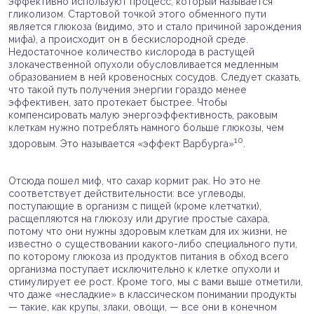
эффективно используют процесс, который называется
гликолизом. Стартовой точкой этого обменного пути
является глюкоза (видимо, это и стало причиной зарождения
мифа), а происходит он в бескислородной среде.
Недостаточное количество кислорода в растущей
злокачественной опухоли обусловливается медленным
образованием в ней кровеносных сосудов. Следует сказать,
что такой путь получения энергии гораздо менее
эффективен, зато протекает быстрее. Чтобы
компенсировать малую энергоэффективность, раковым
клеткам нужно потреблять намного больше глюкозы, чем
10
здоровым. Это называется «эффект Варбурга»
.
Отсюда пошел миф, что сахар кормит рак. Но это не
соответствует действительности: все углеводы,
поступающие в организм с пищей (кроме клетчатки),
расщепляются на глюкозу или другие простые сахара,
потому что они нужны здоровым клеткам для их жизни, не
известно о существовании какого-либо специального пути,
по которому глюкоза из продуктов питания в обход всего
организма поступает исключительно к клетке опухоли и
стимулирует ее рост. Кроме того, мы с вами выше отметили,
что даже «несладкие» в классическом понимании продукты
— такие, как крупы, злаки, овощи, — все они в конечном