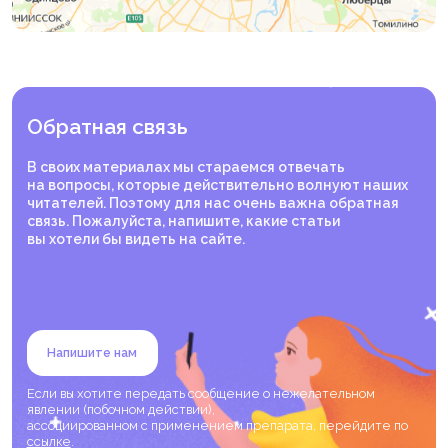
Обратная связь
В своих материалах мы стараемся отвечать
на вопросы, которые действительно волнуют наших
читателей. Поэтому для нас очень важна обратная
связь. Пожалуйста, напишите, какие статьи
вы хотели бы видеть на сайте.
Напишите нам
Если вы хотите передать сообщение о нежелательном
явлении (побочном действии),
ассоциированном с применением препарата, перейдите по
ссылке
.