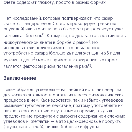
счете содержат глюкозу, просто в разных формах.
Нет исследований, которые подтверждают, что сахар
является канцерогеном (то есть провоцирует развитие
опухолей) или что из-за него быстрее прогрессирует уже
11
возникшая болезнь
. К тому же, не доказана эффективность
4
низкоуглеводной диеты в борьбе с раком
. Но
исследователи подчеркивают, что повышенное
употребление сахара (больше 25 г для женщин и 36 г для
12
мужчин в день
) может привести к ожирению, которое
13
является фактором риска появления рака
.
Заключение
Таким образом, углеводы — важнейший источник энергии
для жизнедеятельности организма и всех физиологических
процессов в нем. Как недостаток, так и избыток углеводов
оказывает губительное действие, поэтому употреблять их
нужно в соответствии с суточными нормами, отдавая
предпочтение продуктам с высоким содержанием сложных
углеводов и клетчатки — а это цельнозерновые продукты
(крупы, пасты, хлеб), овощи, бобовые и фрукты.