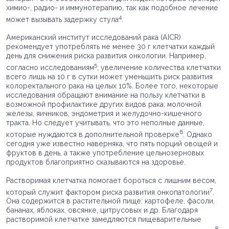
химио-, радио- и иммунотерапию, так как подобное лечение
4
может вызывать задержку стула
.
Американский институт исследований рака (AICR)
рекомендует употреблять не менее 30 г клетчатки каждый
день для снижения риска развития онкологии. Например,
5
согласно исследованиям
, увеличение количества клетчатки
всего лишь на 10 г в сутки может уменьшить риск развития
колоректального рака на целых 10%. Более того, некоторые
исследования обращают внимание на пользу клетчатки в
возможной профилактике других видов рака: молочной
железы, яичников, эндометрия и желудочно-кишечного
тракта. Но следует учитывать, что это неполные данные,
6
которые нуждаются в дополнительной проверке
. Однако
сегодня уже известно наверняка, что пять порций овощей и
фруктов в день, а также употребление цельнозерновых
продуктов благоприятно сказываются на здоровье.
Растворимая клетчатка помогает бороться с лишним весом,
7
который служит фактором риска развития онкопатологии
.
Она содержится в растительной пище: картофеле, фасоли,
бананах, яблоках, овсянке, цитрусовых и др. Благодаря
растворимой клетчатке замедляются пищеварительные
8