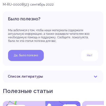
M-RU-00008523 сентябрь 2022
Было полезно?
Мы заботимся о том, чтобы наши материалы содержали
актуальную информацию, а также оказывали читателям всю
необходимую помощь и поддержку. Сообщите, пожалуйста,
была ли эта статья полезна для вас.
Да, было полезно
Нет
Список литературы
Slavin J., Carlson J. Carbohydrates. Adv Nutr. 2014
Nov 14;5(6):760-1. doi: 10.3945/an.114.006163. PMID:
Полезные статьи
25398736; PMCID: PMC4224210.
Medline Plus. Carbohydrates. (Электронный
ресурс). URL: