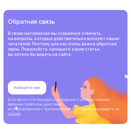
Обратная связь
В своих материалах мы стараемся отвечать
на вопросы, которые действительно волнуют наших
читателей. Поэтому для нас очень важна обратная
связь. Пожалуйста, напишите, какие статьи
вы хотели бы видеть на сайте.
Напишите нам
Если вы хотите передать сообщение о нежелательном
явлении (побочном действии),
ассоциированном с применением препарата, перейдите по
ссылке
.