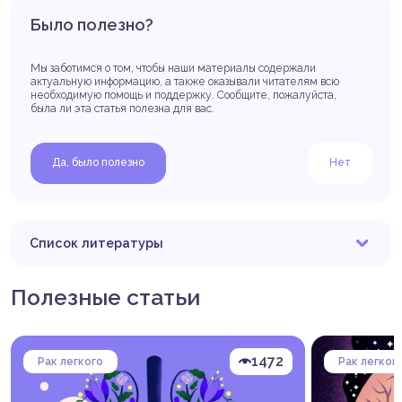
Было полезно?
Мы заботимся о том, чтобы наши материалы содержали
актуальную информацию, а также оказывали читателям всю
необходимую помощь и поддержку. Сообщите, пожалуйста,
была ли эта статья полезна для вас.
Да, было полезно
Нет
Список литературы
Клинические рекомендации «Злокачественное
новообразование бронхов и легкого» /
Полезные статьи
Ассоциация онкологов России, Российское
общество клинической онкологии. — 2025. — ID
30_5. — Электронный ресурс. — URL:
https://cr.minzdrav.gov.ru/preview-cr/30_5
(дата
1472
Рак легкого
Рак легког
обращения: 25.06.2026).
Popper H.H. Progression and metastasis of lung