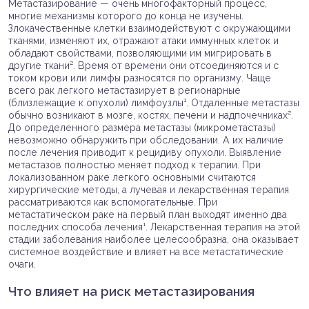
Метастазирование — очень многофакторный процесс,
многие механизмы которого до конца не изучены.
Злокачественные клетки взаимодействуют с окружающими
тканями, изменяют их, отражают атаки иммунных клеток и
обладают свойствами, позволяющими им мигрировать в
другие ткани². Время от времени они отсоединяются и с
током крови или лимфы разносятся по организму. Чаще
всего рак легкого метастазирует в регионарные
(близлежащие к опухоли) лимфоузлы¹. Отдаленные метастазы
обычно возникают в мозге, костях, печени и надпочечниках².
До определенного размера метастазы (микрометастазы)
невозможно обнаружить при обследовании. А их наличие
после лечения приводит к рецидиву опухоли. Выявление
метастазов полностью меняет подход к терапии. При
локализованном раке легкого основными считаются
хирургические методы, а лучевая и лекарственная терапия
рассматриваются как вспомогательные. При
метастатическом раке на первый план выходят именно два
последних способа лечения¹. Лекарственная терапия на этой
стадии заболевания наиболее целесообразна, она оказывает
системное воздействие и влияет на все метастатические
очаги.
Что влияет на риск метастазирования