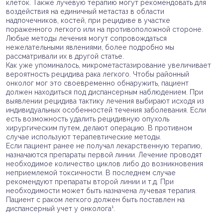
клеток. Также лучевую терапию могут рекомендовать для
воздействия на единичный метастаз в области
надпочечников, костей, при рецидиве в участке
пораженного легкого или на противоположной стороне.
Любые методы лечения могут сопровождаться
нежелательными явлениями, более подробно мы
рассматривали их в другой статье.
Как уже упоминалось, микрометастазирование увеличивает
вероятность рецидива рака легкого. Чтобы районный
онколог мог это своевременно обнаружить, пациент
должен находиться под диспансерным наблюдением. При
выявлении рецидива тактику лечения выбирают исходя из
индивидуальных особенностей течения заболевания. Если
есть возможность удалить рецидивную опухоль
хирургическим путем, делают операцию. В противном
случае используют терапевтические методы.
Если пациент ранее не получал лекарственную терапию,
назначаются препараты первой линии. Лечение проводят
необходимое количество циклов либо до возникновения
неприемлемой токсичности. В последнем случае
рекомендуют препараты второй линии и т.д. При
необходимости может быть назначена лучевая терапия.
Пациент с раком легкого должен быть поставлен на
диспансерный учет у онколога¹.