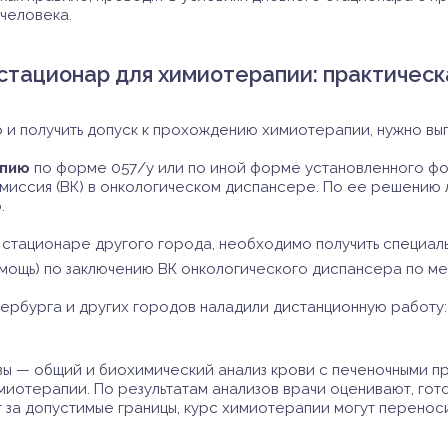
человека.
стационар для химиотерапии: практическ
 и получить допуск к прохождению химиотерапии, нужно вы
апию
по форме 057/у или по иной форме установленного ф
миссия (ВК) в онкологическом диспансере. По ее решению
.
м стационаре другого города, необходимо получить специа
мощь) по заключению ВК онкологического диспансера по ме
ербурга и других городов наладили дистанционную работу:
зы — общий и биохимический анализ крови с печеночными п
иотерапии. По результатам анализов врачи оценивают, гото
 за допустимые границы, курс химиотерапии могут переноси