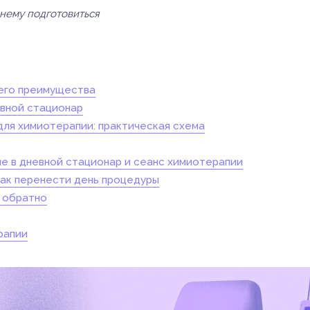
Инструкции
Инструкции
Инструкции
Инструкции
(7)
(3)
(17)
(7)
 нему подготовиться
 его преимущества
евной стационар
для химиотерапии: практическая схема
е в дневной стационар и сеанс химиотерапии
как перенести день процедуры
и обратно
рапии