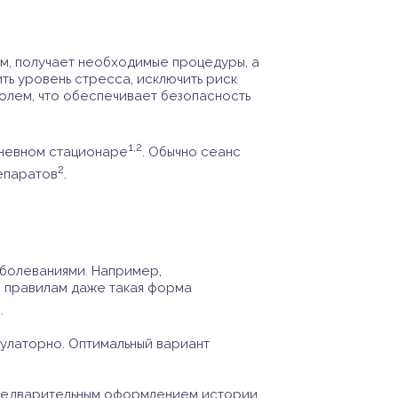
ом, получает необходимые процедуры, а
ть уровень стресса, исключить риск
олем, что обеспечивает безопасность
1,2
дневном стационаре
. Обычно сеанс
2
репаратов
.
аболеваниями. Например,
и правилам даже такая форма
3
.
булаторно. Оптимальный вариант
 предварительным оформлением истории