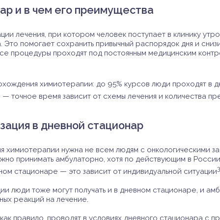
ар и в чем его преимущества
ии лечения, при котором человек поступает в клинику утр
. Это помогает сохранить привычный распорядок дня и снизи
все процедуры проходят под постоянным медицинским контр
охождения химиотерапии: до 95% курсов люди проходят в 
в — точное время зависит от схемы лечения и количества п
зация в дневной стационар
ля химиотерапии нужна не всем людям с онкологическими з
ожно принимать амбулаторно, хотя по действующим в Росси
ом стационаре — это зависит от индивидуальной ситуации
и люди тоже могут получать и в дневном стационаре, и ам
ных реакций на лечение.
, как правило, проводят в условиях дневного стационара с