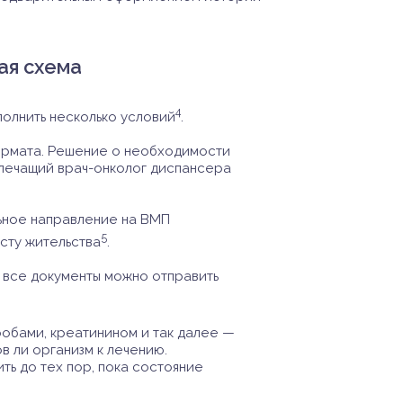
ая схема
4
полнить несколько условий
.
ормата. Решение о необходимости
 лечащий врач-онколог диспансера
льное направление на ВМП
5
сту жительства
.
 все документы можно отправить
робами, креатинином и так далее —
в ли организм к лечению.
ть до тех пор, пока состояние