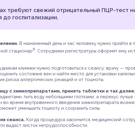
ках требуют свежий отрицательный ПЦР-тест н
я до госпитализации.
елении.
В назначенный день и час человеку нужно прийти в
6
вной стационар
. Сотрудники регистратуры оформят ему ис
дникам клиники нужно подготовиться к сеансу: врачу — про
ценить состояние вен и найти место для установки капельн
ия риска аллергических реакций и от тошноты.
ицу с химиопрепаратами, принять таблетки и так далее
гаджетами, пить воду небольшими глотками, а перекус лучше
и во время внутривенного введения химиопрепарата возник
поможет уменьшить тошноту и сохранить силы.
ия сеанса.
Когда процедура закончится, медицинский сотру
ти выдаст листок нетрудоспособности.