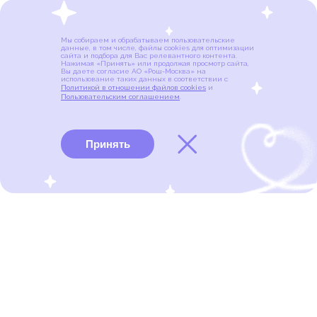
Мы собираем и обрабатываем пользовательские
данные, в том числе, файлы cookies для оптимизации
сайта и подбора для Вас релевантного контента.
Нажимая «Принять» или продолжая просмотр сайта,
Вы даете согласие АО «Рош-Москва» на
использование таких данных в соответствии с
Политикой в отношении файлов cookies
и
Пользовательским соглашением
.
Принять
Виды рака
Памятки
Меню
портал для онкопациентов, их близких и всех, кто
находится в группе риска развития рака