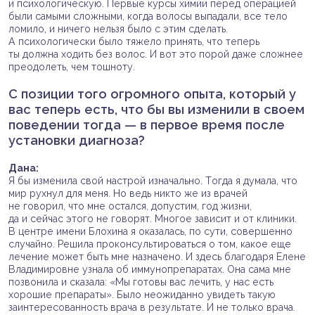
и психологическую. Первые курсы химии перед операцией
были самыми сложными, когда волосы выпадали, все тело
ломило, и ничего нельзя было с этим сделать.
А психологически было тяжело принять, что теперь
ты должна ходить без волос. И вот это порой даже сложнее
преодолеть, чем тошноту.
С позиции того огромного опыта, который у
вас теперь есть, что бы вы изменили в своем
поведении тогда — в первое время после
установки диагноза?
Дана:
Я бы изменила свой настрой изначально. Тогда я думала, что
мир рухнул для меня. Но ведь никто же из врачей
не говорил, что мне остался, допустим, год жизни,
да и сейчас этого не говорят. Многое зависит и от клиники.
В центре имени Блохина я оказалась, по сути, совершенно
случайно. Решила проконсультироваться о том, какое еще
лечение может быть мне назначено. И здесь благодаря Елене
Владимировне узнала об иммунопрепаратах. Она сама мне
позвонила и сказала: «Мы готовы вас лечить, у нас есть
хорошие препараты». Было неожиданно увидеть такую
заинтересованность врача в результате. И не только врача.