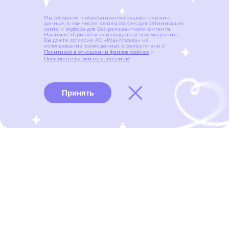
Мы собираем и обрабатываем пользовательские
данные, в том числе, файлы cookies для оптимизации
сайта и подбора для Вас релевантного контента.
Нажимая «Принять» или продолжая просмотр сайта,
Вы даете согласие АО «Рош-Москва» на
использование таких данных в соответствии с
Политикой в отношении файлов cookies
и
Пользовательским соглашением
.
Принять
Виды рака
Памятки
Меню
портал для онкопациентов, их близких и всех, кто
находится в группе риска развития рака