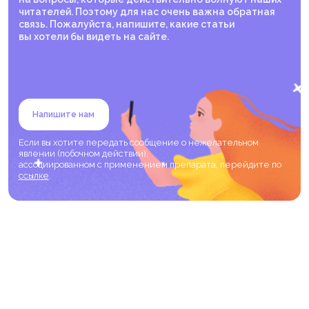
читателей. Поэтому для нас очень важна обратная
связь. Пожалуйста, напишите, какие статьи
вы хотели бы видеть на сайте.
Напишите нам
Если вы хотите передать сообщение о нежелательном
явлении (побочном действии),
ассоциированном с применением препарата, перейдите по
ссылке
.