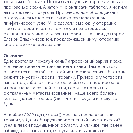
то время наблюдала. Потом была лучевая терапия и новые
прекрасные врачи. А затем мне выписали таблетки, я их пила
на протяжении полугода. При очередном обследовании
обнаружился метастаз в глубоко расположенном
лимфатическом узле. Мне сделали еще одну операцию.
Прошло время, и вот в этом году я познакомилась
с онкоцентром имени Блохина и моим нынешним доктором
Еленой Владимировной, предложившей иммунотерапию
вместе с химиопрепаратами.
Онколог:
Дане достался, пожалуй, самый агрессивный вариант рака
молочной железы — трижды негативный. Такие опухоли
отличаются высокой частотой метастазирования и быстрым
развитием устойчивости к терапии. Примерно у четверти
пациентов, заболевание которых было диагностировано
и пролечено на ранней стадии, наступает рецидив
с отдаленным метастазированием. Чаще всего болезнь
возвращается в первые 5 лет, что мы видели и в случае
Даны.
В ноябре 2022 года, через 9 месяцев после окончания
терапии, у Даны обнаружили измененный лимфатический
узел в левой подмышечной области. В клинике, где ранее
наблюдалась пациентка, его удалили и выполнили