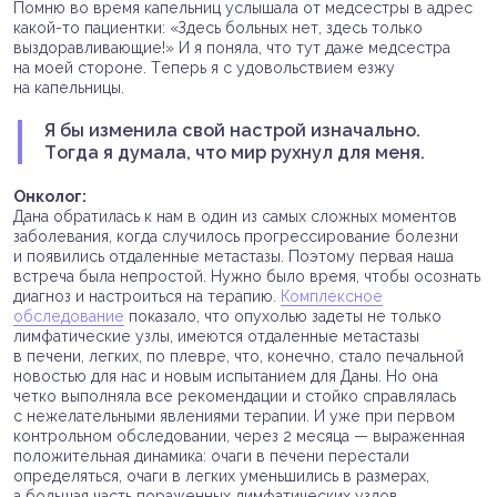
Помню во время капельниц услышала от медсестры в адрес
какой-то пациентки: «Здесь больных нет, здесь только
выздоравливающие!» И я поняла, что тут даже медсестра
на моей стороне. Теперь я с удовольствием езжу
на капельницы.
Я бы изменила свой настрой изначально.
Тогда я думала, что мир рухнул для меня.
Онколог:
Дана обратилась к нам в один из самых сложных моментов
заболевания, когда случилось прогрессирование болезни
и появились отдаленные метастазы. Поэтому первая наша
встреча была непростой. Нужно было время, чтобы осознать
диагноз и настроиться на терапию.
Комплексное
обследование
показало, что опухолью задеты не только
лимфатические узлы, имеются отдаленные метастазы
в печени, легких, по плевре, что, конечно, стало печальной
новостью для нас и новым испытанием для Даны. Но она
четко выполняла все рекомендации и стойко справлялась
с нежелательными явлениями терапии. И уже при первом
контрольном обследовании, через 2 месяца — выраженная
положительная динамика: очаги в печени перестали
определяться, очаги в легких уменьшились в размерах,
а большая часть пораженных лимфатических узлов