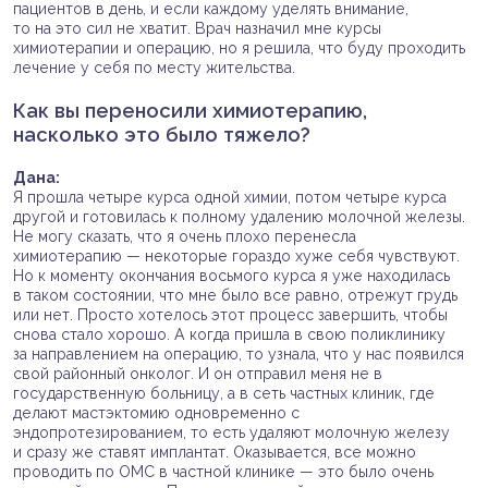
пациентов в день, и если каждому уделять внимание,
то на это сил не хватит. Врач назначил мне курсы
химиотерапии и операцию, но я решила, что буду проходить
лечение у себя по месту жительства.
Как вы переносили химиотерапию,
насколько это было тяжело?
Дана:
Я прошла четыре курса одной химии, потом четыре курса
другой и готовилась к полному удалению молочной железы.
Не могу сказать, что я очень плохо перенесла
химиотерапию — некоторые гораздо хуже себя чувствуют.
Но к моменту окончания восьмого курса я уже находилась
в таком состоянии, что мне было все равно, отрежут грудь
или нет. Просто хотелось этот процесс завершить, чтобы
снова стало хорошо. А когда пришла в свою поликлинику
за направлением на операцию, то узнала, что у нас появился
свой районный онколог. И он отправил меня не в
государственную больницу, а в сеть частных клиник, где
делают мастэктомию одновременно с
эндопротезированием, то есть удаляют молочную железу
и сразу же ставят имплантат. Оказывается, все можно
проводить по ОМС в частной клинике — это было очень