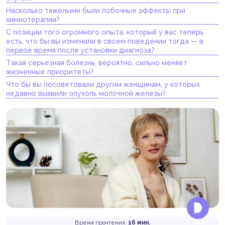
Насколько тяжелыми были побочные эффекты при
химиотерапии?
С позиции того огромного опыта, который у вас теперь
есть, что бы вы изменили в своем поведении тогда — в
первое время после установки диагноза?
Такая серьезная болезнь, вероятно, сильно меняет
жизненные приоритеты?
Что бы вы посоветовали другим женщинам, у которых
недавно выявили опухоль молочной железы?
Время прочтения:
16 мин.