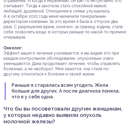
отражение. И когда я нервничаю, он как-то интуитивно это
считывает. Тогда я захотела стать спокойной мамой,
любящей, душевной. Отношения в семье улучшились.
А в октябре 2021 года меня назначили генеральным
директором компании. За это время я была в отпуске два
раза. С разрешения врача, конечно, за границу ездила, стала
себе позволять вещи, в которых раньше по какой-то причине
отказывала.
Онколог:
Эффект нашего лечения усиливается, и мы видим это при
каждом контрольном обследовании, опухолевые очаги
уменьшаются. Дана продолжает лечение, чтобы управлять
болезнью, а не наоборот. Мне кажется, она стала по-
другому относиться к болезни и своей жизни.
Раньше я старалась всем угодить. Жила
больше для других. А после диагноза поняла,
что я у себя одна.
Что бы вы посоветовали другим женщинам,
у которых недавно выявили опухоль
молочной железы?