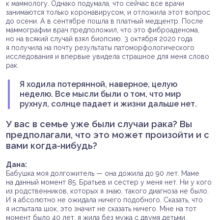
к маммологу. Однако подумала, что сейчас все врачи
занимаются только коронавирусом, и отложила этот вопрос
до осени. А в сентябре пошла в платный медцентр. После
маммографии врач предположил, что это фиброаденома,
но на всякий случай взял биопсию. 3 октября 2020 года
я получила на почту результаты патоморфологического
исследования и впервые увидела страшное для меня слово
рак.
Я ходила потерянной, наверное, целую
неделю. Все мысли были о том, что мир
рухнул, солнце падает и жизни дальше нет.
У вас в семье уже были случаи рака? Вы
предполагали, что это может произойти и с
вами когда-нибудь?
Дана:
Бабушка моя долгожитель — она дожила до 90 лет. Маме
на данный момент 85. Братьев и сестер у меня нет. Ни у кого
из родственников, которых я знаю, такого диагноза не было.
И я абсолютно не ожидала ничего подобного. Сказать, что
я испытала шок, это значит не сказать ничего. Мне на тот
момент было 40 лет, я жила без мужа с двумя детьми.