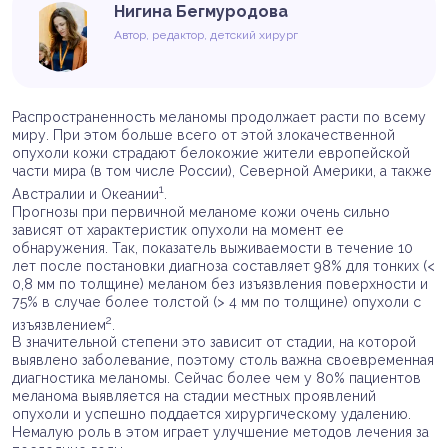
Нигина Бегмуродова
Автор, редактор, детский хирург
Распространенность меланомы продолжает расти по всему
миру. При этом больше всего от этой злокачественной
опухоли кожи страдают белокожие жители европейской
части мира (в том числе России), Северной Америки, а также
1
Австралии и Океании
.
Прогнозы при первичной меланоме кожи очень сильно
зависят от характеристик опухоли на момент ее
обнаружения. Так, показатель выживаемости в течение 10
лет после постановки диагноза составляет 98% для тонких (<
0,8 мм по толщине) меланом без изъязвления поверхности и
75% в случае более толстой (> 4 мм по толщине) опухоли с
2
изъязвлением
.
В значительной степени это зависит от стадии, на которой
выявлено заболевание, поэтому столь важна своевременная
диагностика меланомы. Сейчас более чем у 80% пациентов
меланома выявляется на стадии местных проявлений
опухоли и успешно поддается хирургическому удалению.
Немалую роль в этом играет улучшение методов лечения за