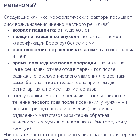
меланомы?
Следующие клинико-морфологические факторы повышают
4
риск возникновения именно местного рецидива
:
возраст пациента:
от 31 до 50 лет;
толщина первичной опухоли
(по так называемой
классификации Бреслоу) более 4,1 мм;
расположение первичной меланомы
на коже головы
и шеи;
время, прошедшее после операции:
значительно
чаще рецидивы отмечаются в первый год после
радикального хирургического удаления (но все-таки
самая большая частота характерна при этом для
регионарных, а не местных, метастазов);
пол:
у женщин местные рецидивы чаще возникают в
течение первого года после иссечения, у мужчин – в
первые три года после иссечения (причем для
отдаленных метастазов характерна обратная
зависимость: у мужчин они возникают быстрее, чем у
женщин).
Наибольшая частота прогрессирования отмечается в первые