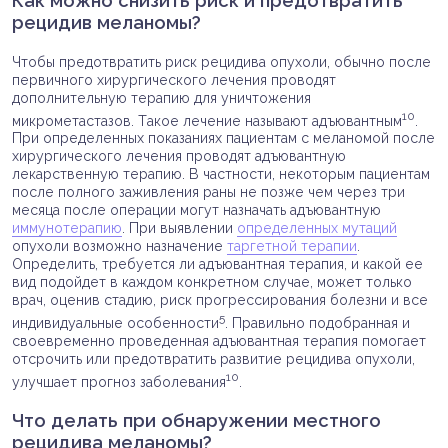
Как можно снизить риск и предотвратить
рецидив меланомы?
Чтобы предотвратить риск рецидива опухоли, обычно после
первичного хирургического лечения проводят
дополнительную терапию для уничтожения
10
микрометастазов. Такое лечение называют адъювантным
.
При определенных показаниях пациентам с меланомой после
хирургического лечения проводят адъювантную
лекарственную терапию. В частности, некоторым пациентам
после полного заживления раны не позже чем через три
месяца после операции могут назначать адъювантную
иммунотерапию
. При выявлении
определенных мутаций
опухоли возможно назначение
таргетной терапии
.
Определить, требуется ли адъювантная терапия, и какой ее
вид подойдет в каждом конкретном случае, может только
врач, оценив стадию, риск прогрессирования болезни и все
5
индивидуальные особенности
. Правильно подобранная и
своевременно проведенная адъювантная терапия помогает
отсрочить или предотвратить развитие рецидива опухоли,
10
улучшает прогноз заболевания
.
Что делать при обнаружении местного
рецидива меланомы?