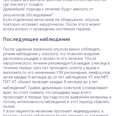
где они могут оседать.
Дальнейшие подходы к лечению будут зависеть от
7
результатов обследования
.
Если отдаленных метастазов не обнаружено, опухоль
повторно иссекают хирургически. После этого может
встать вопрос о проведении системной терапии.
Последующее наблюдение
После удаления первичной опухоли важно соблюдать
режим наблюдения у онколога, что позволит вовремя
распознать рецидив и провести его лечение. После
хирургического лечения рекомендуется каждые 3 месяца в
течение первых трех лет проходить осмотр у врача и
выполнять по его назначению УЗИ регионарных лимфоузлов,
затем каждые 6 месяцев до 10 лет наблюдения. КТ или МРТ,
ПЭТ-КТ обычно проводят каждые 6 месяцев до 5 лет
5
наблюдения
. График дальнейших осмотров устанавливает
врач, но стоит помнить, что рецидивы чаще всего
происходят в первые три года после выявления меланомы, а
потому интенсивность наблюдения в этот период сбавлять
нельзя.
У всех пациентов меланома протекает индивидуально, а
поэтому частота наблюдения будет зависеть от поведения