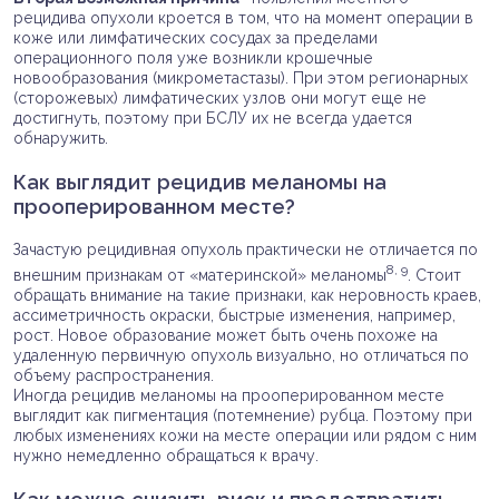
рецидива опухоли кроется в том, что на момент операции в
коже или лимфатических сосудах за пределами
операционного поля уже возникли крошечные
новообразования (микрометастазы). При этом регионарных
(сторожевых) лимфатических узлов они могут еще не
достигнуть, поэтому при БСЛУ их не всегда удается
обнаружить.
Как выглядит рецидив меланомы на
прооперированном месте?
Зачастую рецидивная опухоль практически не отличается по
8, 9
внешним признакам от «материнской» меланомы
. Стоит
обращать внимание на такие признаки, как неровность краев,
ассиметричность окраски, быстрые изменения, например,
рост. Новое образование может быть очень похоже на
удаленную первичную опухоль визуально, но отличаться по
объему распространения.
Иногда рецидив меланомы на прооперированном месте
выглядит как пигментация (потемнение) рубца. Поэтому при
любых изменениях кожи на месте операции или рядом с ним
нужно немедленно обращаться к врачу.