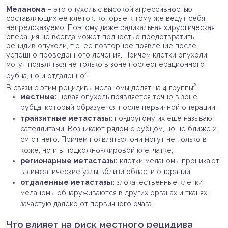
Меланома
– это опухоль с высокой агрессивностью
составляющих ее клеток, которые к тому же ведут себя
непредсказуемо. Поэтому даже радикальная хирургическая
операция не всегда может полностью предотвратить
рецидив опухоли, т.е. ее повторное появление после
успешно проведенного лечения. Причем клетки опухоли
могут появляться не только в зоне послеоперационного
4
рубца, но и отдаленно
.
2
В связи с этим рецидивы меланомы делят на 4 группы
:
местные:
новая опухоль появляется точно в зоне
рубца, который образуется после первичной операции;
транзитные метастазы:
по-другому их еще называют
сателлитами. Возникают рядом с рубцом, но не ближе 2
см от него. Причем появляться они могут не только в
коже, но и в подкожно-жировой клетчатке;
регионарные метастазы:
клетки меланомы проникают
в лимфатические узлы вблизи области операции;
отдаленные метастазы:
злокачественные клетки
меланомы обнаруживаются в других органах и тканях,
зачастую далеко от первичного очага.
Что влияет на риск местного рецидива