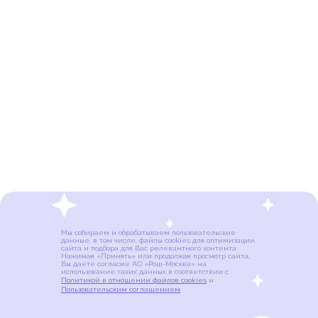
Мы собираем и обрабатываем пользовательские
данные, в том числе, файлы cookies для оптимизации
сайта и подбора для Вас релевантного контента.
Нажимая «Принять» или продолжая просмотр сайта,
Вы даете согласие АО «Рош-Москва» на
использование таких данных в соответствии с
Политикой в отношении файлов cookies
и
Пользовательским соглашением
.