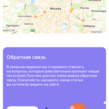
Caraban B. M., Aschie M., Deacu M. et al. A Narrative
Review of Current Knowledge on Cutaneous
Melanoma // Clinics and Practice. — 2024. — Vol. 14,
no. 1. — P. 214–241. — DOI:
10.3390/clinpract14010018.
Garbe C., Amaral T., Peris K. et al. European
consensus-based interdisciplinary guideline for
melanoma. Part 1: Diagnostics — Update 2024 //
European Journal of Cancer. — 2025. — Vol. 215. —
Art. 115152. — DOI: 10.1016/j.ejca.2024.115152.
Johnston L., Starkey S., Mukovozov I., Robertson L.,
Petrella T., Alhusayen R. Surveillance After a Previous
Cutaneous Melanoma Diagnosis: A Scoping Review
Обратная связь
of Melanoma Follow-Up Guidelines // Journal of
Cutaneous Medicine and Surgery. — 2023. — Vol. 27,
В своих материалах мы стараемся отвечать
no. 5. — P. 516–525. — DOI:
на вопросы, которые действительно волнуют наших
10.1177/12034754231188434.
читателей. Поэтому для нас очень важна обратная
связь. Пожалуйста, напишите, какие статьи
вы хотели бы видеть на сайте.